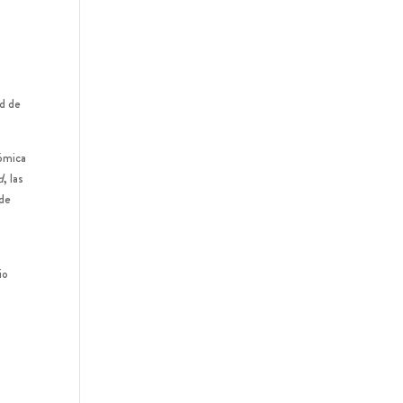
ad de
nómica
d
, las
 de
io