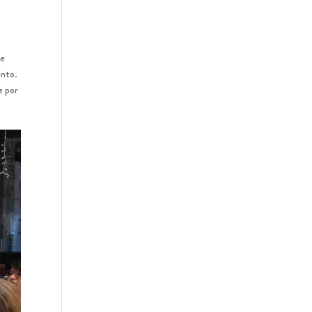
se
ento.
e
por